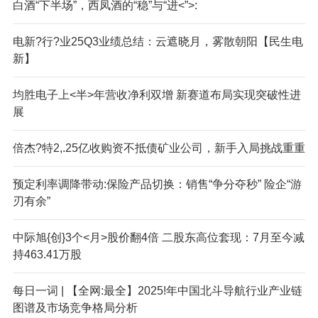
白酒“下半场”，西凤酒的“稳”与“进<”>:
电新?行?业25Q3业绩总结：云遮晓月，雾散朝阳【民生电
新】
均胜电子上<半>年营收净利双增 新赛道布局实现突破性进
展
倍杰?特2,.25亿收购资不抵债矿业公司，新手入局挑战重重
预定利率调降带动:保险产品切换：销售“争分夺秒” 险企“游
刃有余”
中际旭{创}3个<月>股价翻4倍 二股东高位套现：7月至今减
持463.41万股
每日一词 | 【全网:最全】2025!年中国北斗导航行业产业链
图谱及市场竞争格局分析