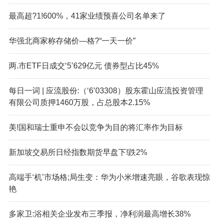
最高超?1!600%，41家业绩预喜公司名单来了
华强北商家称存储价—格?“一天一价”
两.市ETF日成交‘5’629亿元 债券型占比45%
每日一词 | 应流股份:（‘6’03308）股东霍山应流投资管理
有限公司质押1460万股，占总股本2.15%
美!国和瑞士重申不会以竞争为目的将汇率作为目标
新加坡交易所日经指数期货早盘下!跌2%
高端手‘机’市场格;局生变：华为小米增速亮眼，谷歌表现惊
艳
多家卫:浴相关企业发布三季报，净利润最高增长38%