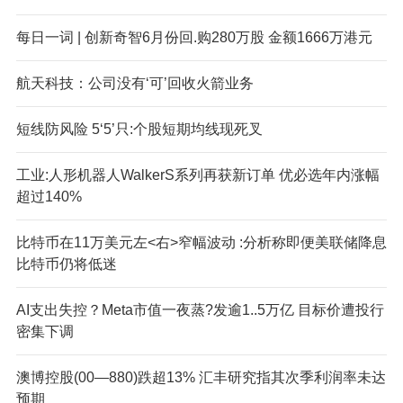
每日一词 | 创新奇智6月份回.购280万股 金额1666万港元
航天科技：公司没有‘可’回收火箭业务
短线防风险 5‘5’只:个股短期均线现死叉
工业:人形机器人WalkerS系列再获新订单 优必选年内涨幅
超过140%
比特币在11万美元左<右>窄幅波动 :分析称即便美联储降息
比特币仍将低迷
AI支出失控？Meta市值一夜蒸?发逾1..5万亿 目标价遭投行
密集下调
澳博控股(00—880)跌超13% 汇丰研究指其次季利润率未达
预期