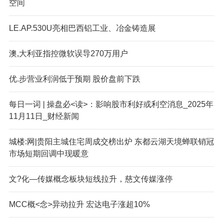
空间
LE.AP.530U亮相巴西铝工业、冶金铸造展
澳,大利亚指控微软误导270万用户
优.步营业利润低于预期 股价盘前下跌
每日一词 | 操盘必<读>：影响股市利好或利空消息_2025年
11月11日_财经新闻
城楼:网|贵阳主城住宅周成交榜出炉 东都云湖天境蝉联销冠
市场短期回调中现暖意
文?化—传媒概念板块短线拉升，慈文传媒涨停
M
CC概<念>异动拉升 宏达电子涨超10%