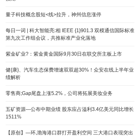
量子科技概念股短<线>拉升，神州信息涨停
每日一词 | 科大智能亮:相 IEEE {1}901.3 双模通信国际标准
第九次工作组会议，共推标准产业化落地
紫金矿业?：紫金黄金国际9月30日在联交所主板上市
健{康}、汽车生态保费增速双双超30%！众安在线上半年业
绩解析
零售商;Gap尾盘上涨5.2%，公司将拓展美妆业务
五矿资源—公布中期业绩 股东应占溢利3.4亿美元同比增长
1511%
【原创】—环,渤海港口群打开盈利空间 三大港口表现突出