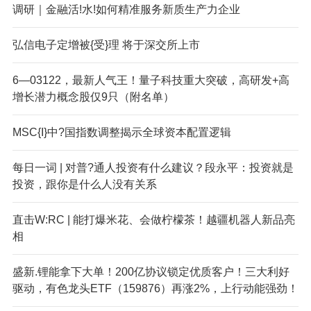
调研｜金融活!水!如何精准服务新质生产力企业
弘信电子定增被{受}理 将于深交所上市
6—03122，最新人气王！量子科技重大突破，高研发+高
增长潜力概念股仅9只（附名单）
MSC{I}中?国指数调整揭示全球资本配置逻辑
每日一词 | 对普?通人投资有什么建议？段永平：投资就是
投资，跟你是什么人没有关系
直击W:RC | 能打爆米花、会做柠檬茶！越疆机器人新品亮
相
盛新.锂能拿下大单！200亿协议锁定优质客户！三大利好
驱动，有色龙头ETF（159876）再涨2%，上行动能强劲！