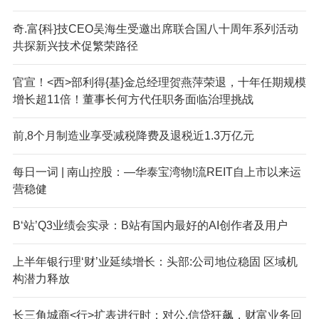
奇.富{科}技CEO吴海生受邀出席联合国八十周年系列活动
共探新兴技术促繁荣路径
官宣！<西>部利得{基}金总经理贺燕萍荣退，十年任期规模
增长超11倍！董事长何方代任职务面临治理挑战
前,8个月制造业享受减税降费及退税近1.3万亿元
每日一词 | 南山控股：—华泰宝湾物!流REIT自上市以来运
营稳健
B‘站’Q3业绩会实录：B站有国内最好的AI创作者及用户
上半年银行理‘财’业延续增长：头部:公司地位稳固 区域机
构潜力释放
长三角城商<行>扩表进行时：对公,信贷狂飙，财富业务回