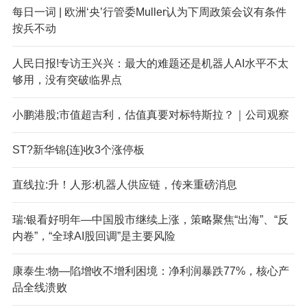
每日一词 | 欧洲‘央’行管委Muller认为下周政策会议有条件
按兵不动
人民日报!专访王兴兴：最大的难题还是机器人AI水平不太
够用，没有突破临界点
小鹏港股;市值超吉利，估值真要对标特斯拉？｜公司观察
ST?新华锦{连}收3个涨停板
直线拉:升！人形:机器人供应链，传来重磅消息
瑞:银看好明年—中国股市继续上涨，策略聚焦“出海”、“反
内卷”，“全球AI股回调”是主要风险
康泰生:物—陷增收不增利困境：净利润暴跌77%，核心产
品全线溃败