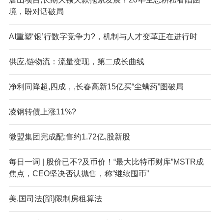
境，盼对话破局
AI重塑‘银’行数字竞争力?，机制与人才变革正在进行时
供应,链物流：流量变现，第二成长曲线
净利同降超,四成，,长春高新15亿买“尘螨药”图破局
凌钢转债上涨11%?
微盟集团完成配;售约1.72亿,股新股
每日一词 | 股价已不?及币价！“最大比特币财库”MSTR成
焦点，CEO坚决否认抛售，称“继续囤币”
美,国司法{部}限制房租算法