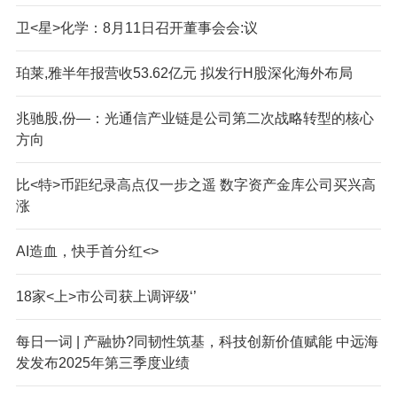
卫<星>化学：8月11日召开董事会会:议
珀莱,雅半年报营收53.62亿元 拟发行H股深化海外布局
兆驰股,份—：光通信产业链是公司第二次战略转型的核心
方向
比<特>币距纪录高点仅一步之遥 数字资产金库公司买兴高
涨
AI造血，快手首分红<>
18家<上>市公司获上调评级‘’
每日一词 | 产融协?同韧性筑基，科技创新价值赋能 中远海
发发布2025年第三季度业绩