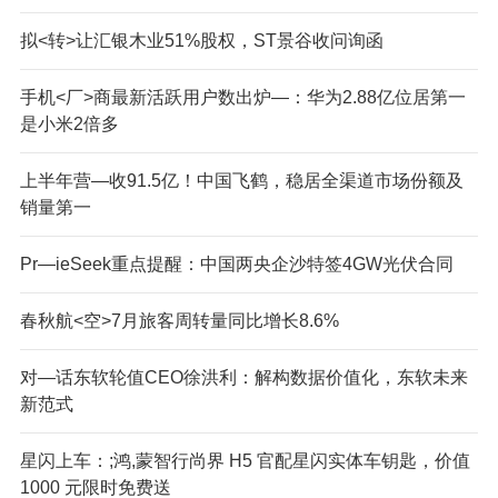
拟<转>让汇银木业51%股权，ST景谷收问询函
手机<厂>商最新活跃用户数出炉—：华为2.88亿位居第一
是小米2倍多
上半年营—收91.5亿！中国飞鹤，稳居全渠道市场份额及
销量第一
Pr—i
eSeek重点提醒：中国两央企沙特签4GW光伏合同
春秋航<空>7月旅客周转量同比增长8.6%
对—话东软轮值CEO徐洪利：解构数据价值化，东软未来
新范式
星闪上车：;鸿,蒙智行尚界 H5 官配星闪实体车钥匙，价值
1000 元限时免费送