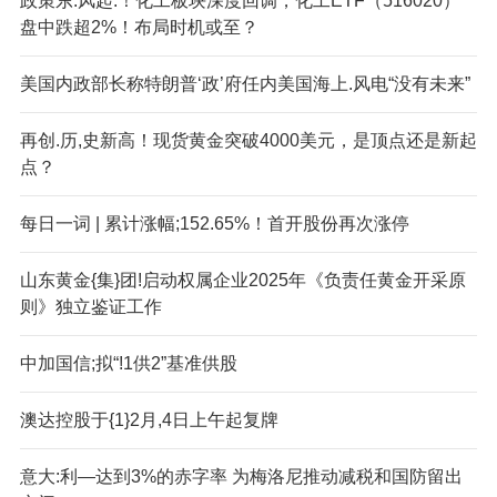
政策东:风起:！化工板块深度回调，化工ETF（516020）
盘中跌超2%！布局时机或至？
美国内政部长称特朗普‘政’府任内美国海上.风电“没有未来”
再创.历,史新高！现货黄金突破4000美元，是顶点还是新起
点？
每日一词 | 累计涨幅;152.65%！首开股份再次涨停
山东黄金{集}团!启动权属企业2025年《负责任黄金开采原
则》独立鉴证工作
中加国信;拟“!1供2”基准供股
澳达控股于{1}2月,4日上午起复牌
意大:利—达到3%的赤字率 为梅洛尼推动减税和国防留出