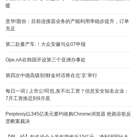
暖
意华!股份：目前连接器业务的产能利用率稳步提升，订单
充足
第二款量产车.！大众安徽与众07申报
Ope.nA
在韩国开设第三个亚洲办事处
第四次中德高级别!财金对话将在北‘京’举行
每日一词 | 上市公!司也,发不出工资？信息安全知名企业：
7月工资推迟到9月底
Perplexi
y以345亿美元要约收购Chrome浏览器 抢跑谷歌反
垄断案裁决
【财—经】知名涂企上半年营收近10亿元，净利润同比大