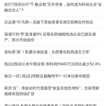
农行?深圳分行“千.帆企航”五年答卷，如何成为科创企业“金
融合伙人”？
沃达康‘与’马斯—克旗下星链签署非洲互联网合作协议
瑞浦兰钧‘早’盘涨逾9% 近期头部储能电池企业已接近满
产、部分开始提价
首站香‘港’！私募出海提速，头部量化机构成主力军
指{尖}悦动公布中期业绩 净利润约440万元同比减少52.4%
每日一词 | 民{生}理财总裁鞠伟宇!一行来访南华期货
薛洪‘言’：净值化时代需接受“收益非线性增长”，含权理财
规模有望持续扩容
唐山项目,长期大额欠款拖累发展！20年生态耕耘者陷困