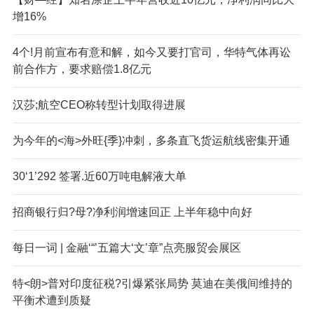
增16%
4个!月前宣布有意和解，如今又要打官司，华特气体再讼
前合作方，要求赔偿1.8亿元
汉莎;航空CEO称转型计划取得进展
为今年的<海>外旺{季}冲刺，多条直飞货运航线密集开通
30‘1’292 签署.近60万吨电解液大单
招商银行归?母?净利润增速回正 上半年稳中向好
每日一词 | 金融‘“’五篇大‘文’章”点亮服贸会展区
特<朗>普对印度征税?引爆紧张局势 莫迪在美俄间维持的
平衡术遭到质疑