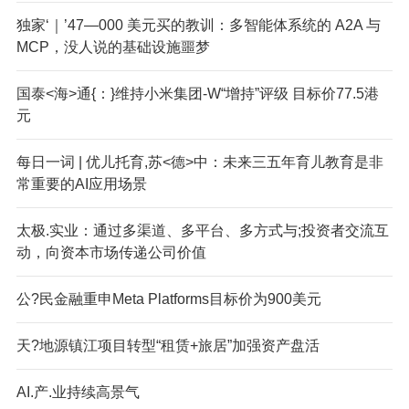
独家‘｜’47—000 美元买的教训：多智能体系统的 A2A 与
MCP，没人说的基础设施噩梦
国泰<海>通{：}维持小米集团-W“增持”评级 目标价77.5港
元
每日一词 | 优儿托育,苏<德>中：未来三五年育儿教育是非
常重要的AI应用场景
太极.实业：通过多渠道、多平台、多方式与;投资者交流互
动，向资本市场传递公司价值
公?民金融重申Meta Platforms目标价为900美元
天?地源镇江项目转型“租赁+旅居”加强资产盘活
AI.产.业持续高景气