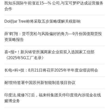
凯知乐国际午前涨近15—% 公司,与宝可梦IP达成运营服务
合作
Dol{l}ar Tree称将采取五步策略缓解关税影响
薛‘鹤’翔：货币宽松与风险偏好的角力—9月份国债期货投
资策略报告
喜<报>！新兴铸管所属两家企业双双入选国家工信部
《2025年5G工厂名录》
长电<科>技：8月21日将召开2025年半年度业绩说明会
耐!世特签署中国苏州新智能制造项目协议
印度法.规修?订后，福来特集团关停印度境内涉现金在线
赌博业务