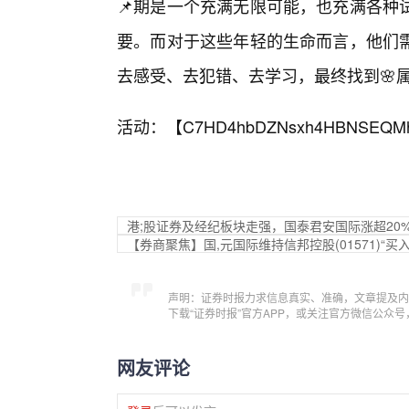
📌期是一个充满无限可能，也充满各种
要。而对于这些年轻的生命而言，他们
去感受、去犯错、去学习，最终找到🌸
活动：【
C7HD4hbDZNsxh4HBNSEQM
港;股证券及经纪板块走强，国泰君安国际涨超20
【券商聚焦】国,元国际维持信邦控股(01571)“买
声明：证券时报力求信息真实、准确，文章提及内
下载“证券时报”官方APP，或关注官方微信公众
网友评论