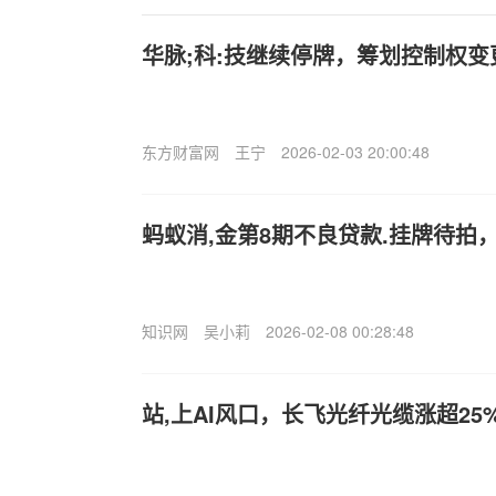
华脉;科:技继续停牌，筹划控制权变
东方财富网
王宁
2026-02-03 20:00:48
蚂蚁消,金第8期不良贷款.挂牌待拍
知识网
吴小莉
2026-02-08 00:28:48
站,上AI风口，长飞光纤光缆涨超2